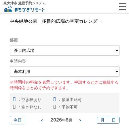
泉大津市 施設予約システム
中央緑地公園 多目的広場の空室カレンダー
部屋
申請内容
※時間枠の料金を表示しています。申請するときに連続する
時間枠をまとめて予約できます。
：
：
空き枠あり
抽選申込可
：
：
空き枠なし
予約不可
2026
8
今日
<
>
月
日
年
月