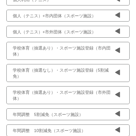
個人（テニス）+市内団体（スポーツ施設）
個人（テニス）+市外団体（スポーツ施設）
学校体育（抽選あり）・スポーツ施設登録（市内団
体）
学校体育（抽選なし）・スポーツ施設登録（5割減
免）
学校体育（抽選あり）・スポーツ施設登録（市外団
体）
年間調整 5割減免（スポーツ施設）
年間調整 10割減免（スポーツ施設）