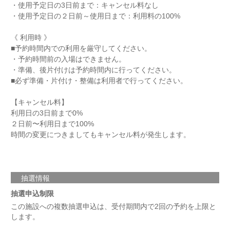
・使用予定日の3日前まで：キャンセル料なし
・使用予定日の２日前～使用日まで：利用料の100%
《 利用時 》
■予約時間内での利用を厳守してください。
・予約時間前の入場はできません。
・準備、後片付けは予約時間内に行ってください。
■必ず準備・片付け・整備は利用者で行ってください。
【キャンセル料】
利用日の3日前まで0%
２日前〜利用日まで100%
時間の変更につきましてもキャンセル料が発生します。
抽選情報
抽選申込制限
この施設への複数抽選申込は、受付期間内で2回の予約を上限と
します。