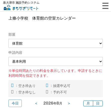
泉大津市 施設予約システム
上條小学校 体育館の空室カレンダー
部屋
申請内容
※単位時間あたりの料金を表示しています。申請するときに
利用時間を指定できます。
：
：
空き枠あり
抽選申込可
：
：
空き枠なし
予約不可
2026
8
今日
<
>
月
日
年
月