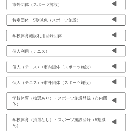
市外団体（スポーツ施設）
特定団体 5割減免（スポーツ施設）
学校体育施設利用登録団体
個人利用（テニス）
個人（テニス）+市内団体（スポーツ施設）
個人（テニス）+市外団体（スポーツ施設）
学校体育（抽選あり）・スポーツ施設登録（市内団
体）
学校体育（抽選なし）・スポーツ施設登録（5割減
免）