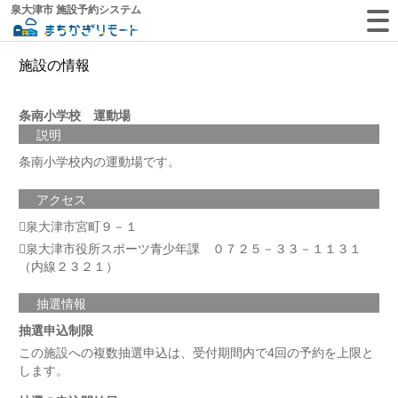
泉大津市 施設予約システム
施設の情報
条南小学校 運動場
説明
条南小学校内の運動場です。
アクセス
泉大津市宮町９－１
泉大津市役所スポーツ青少年課 ０７２５－３３－１１３１
（内線２３２１）
抽選情報
抽選申込制限
この施設への複数抽選申込は、受付期間内で4回の予約を上限と
します。